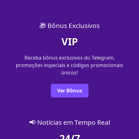
🎁 Bônus Exclusivos
VIP
Receba bônus exclusivos do Telegram,
promoções especiais e códigos promocionais
únicos!
Ver Bônus
📢 Notícias em Tempo Real
24/7