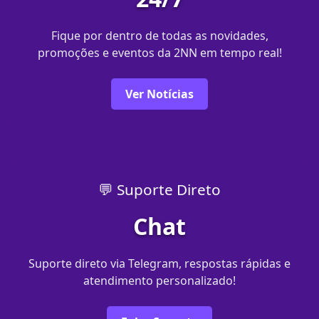
Fique por dentro de todas as novidades,
promoções e eventos da 2NN em tempo real!
Ver Notícias
💬 Suporte Direto
Chat
Suporte direto via Telegram, respostas rápidas e
atendimento personalizado!