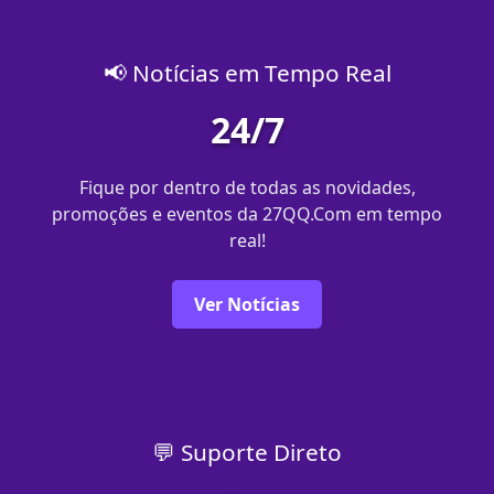
📢 Notícias em Tempo Real
24/7
Fique por dentro de todas as novidades,
promoções e eventos da 27QQ.Com em tempo
real!
Ver Notícias
💬 Suporte Direto