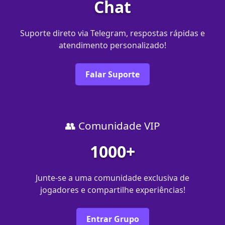
Chat
Suporte direto via Telegram, respostas rápidas e
atendimento personalizado!
Falar Suporte
👥 Comunidade VIP
1000+
Junte-se a uma comunidade exclusiva de
jogadores e compartilhe experiências!
Entrar Grupo