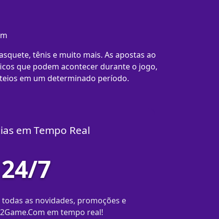
am
squete, tênis e muito mais. As apostas ao
ficos que podem acontecer durante o jogo,
teios em um determinado período.
cias em Tempo Real
24/7
e todas as novidades, promoções e
22Game.Com em tempo real!