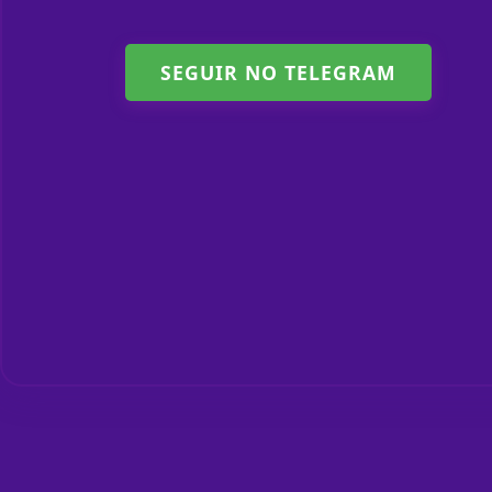
SEGUIR NO TELEGRAM