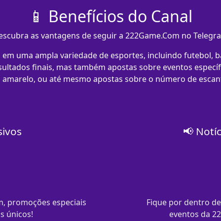
📱 Benefícios do Canal
escubra as vantagens de seguir a 222Game.Com no Telegr
 em uma ampla variedade de esportes, incluindo futebol, ba
sultados finais, mas também apostas sobre eventos especí
o amarelo, ou até mesmo apostas sobre o número de escan
sivos
📢 Notí
m, promoções especiais
Fique por dentro d
s únicos!
eventos da 2