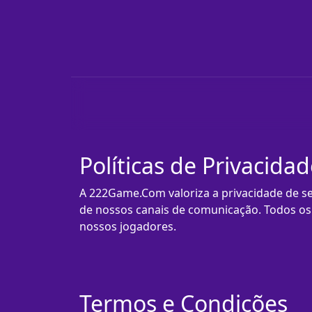
Políticas de Privacida
A 222Game.Com valoriza a privacidade de s
de nossos canais de comunicação. Todos os 
nossos jogadores.
Termos e Condições