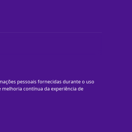
mações pessoais fornecidas durante o uso
e melhoria contínua da experiência de