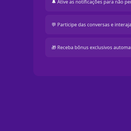
🔔 Ative as notificações para não p
💬 Participe das conversas e interaj
🎁 Receba bônus exclusivos autom