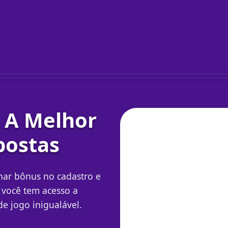
 A Melhor
postas
ar bônus no cadastro e
você tem acesso a
e jogo inigualável.