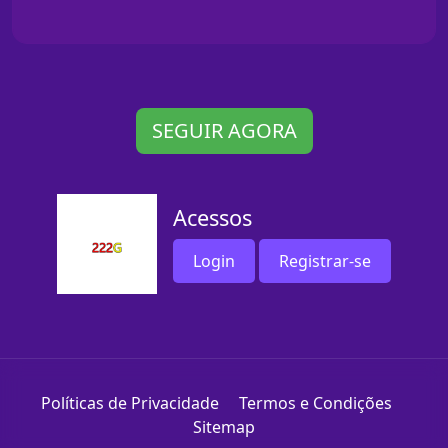
SEGUIR AGORA
Acessos
Login
Registrar-se
Políticas de Privacidade
Termos e Condições
Sitemap