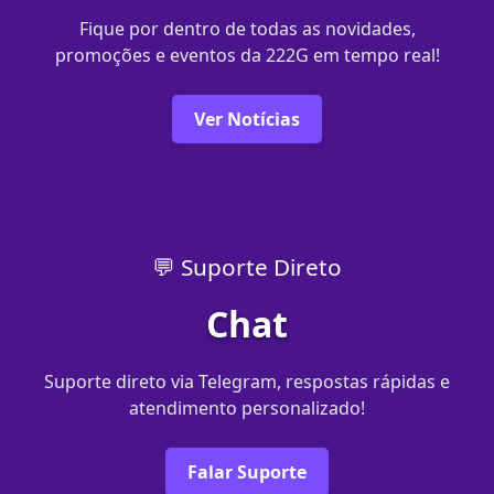
Fique por dentro de todas as novidades,
promoções e eventos da 222G em tempo real!
Ver Notícias
💬 Suporte Direto
Chat
Suporte direto via Telegram, respostas rápidas e
atendimento personalizado!
Falar Suporte