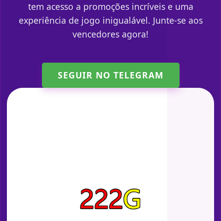
tem acesso a promoções incríveis e uma
experiência de jogo inigualável. Junte-se aos
vencedores agora!
SEGUIR NO TELEGRAM