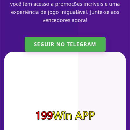
você tem acesso a promoções incríveis e uma
experiência de jogo inigualável. Junte-se aos
vencedores agora!
SEGUIR NO TELEGRAM