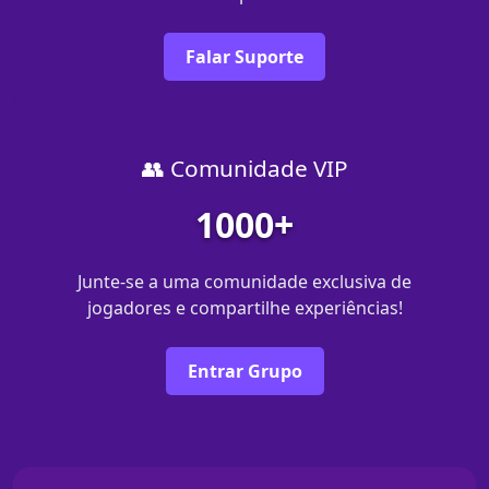
Falar Suporte
👥 Comunidade VIP
1000+
Junte-se a uma comunidade exclusiva de
jogadores e compartilhe experiências!
Entrar Grupo