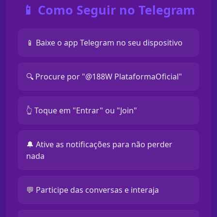
📱 Como Seguir no Telegram
📱 Baixe o app Telegram no seu dispositivo
🔍 Procure por "@188W PlataformaOficial"
👆 Toque em "Entrar" ou "Join"
🔔 Ative as notificações para não perder
nada
💬 Participe das conversas e interaja