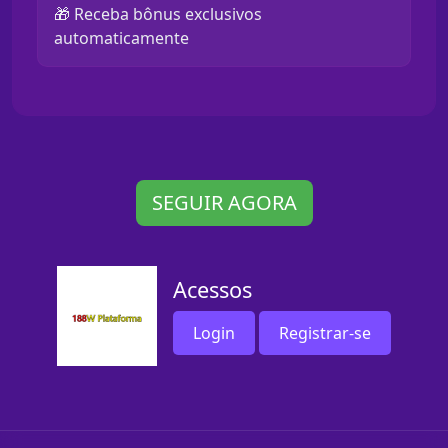
🎁 Receba bônus exclusivos
automaticamente
SEGUIR AGORA
Acessos
Login
Registrar-se