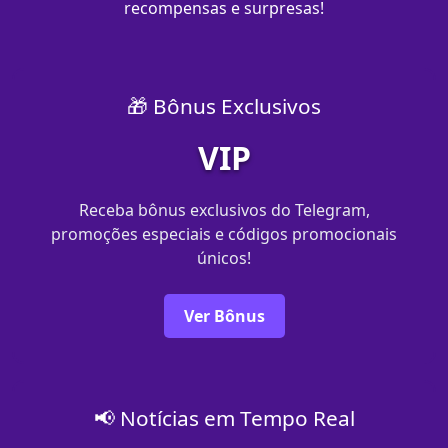
recompensas e surpresas!
🎁 Bônus Exclusivos
VIP
Receba bônus exclusivos do Telegram,
promoções especiais e códigos promocionais
únicos!
Ver Bônus
📢 Notícias em Tempo Real