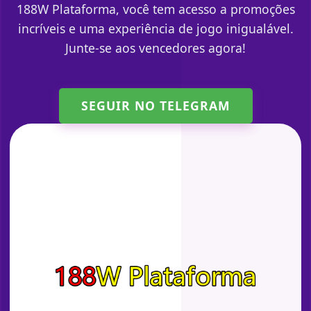
188W Plataforma, você tem acesso a promoções
incríveis e uma experiência de jogo inigualável.
Junte-se aos vencedores agora!
SEGUIR NO TELEGRAM