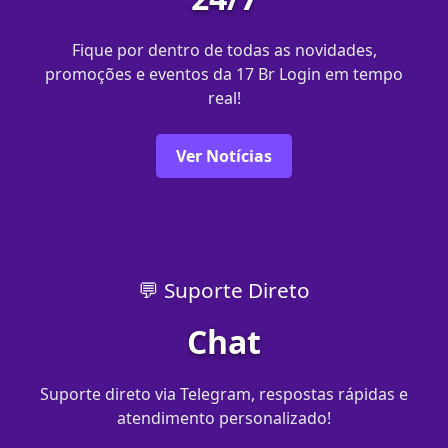
Fique por dentro de todas as novidades,
promoções e eventos da 17 Br Login em tempo
real!
Ver Notícias
💬 Suporte Direto
Chat
Suporte direto via Telegram, respostas rápidas e
atendimento personalizado!