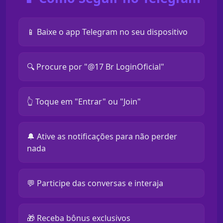
📱 Baixe o app Telegram no seu dispositivo
🔍 Procure por "@17 Br LoginOficial"
👆 Toque em "Entrar" ou "Join"
🔔 Ative as notificações para não perder
nada
💬 Participe das conversas e interaja
🎁 Receba bônus exclusivos