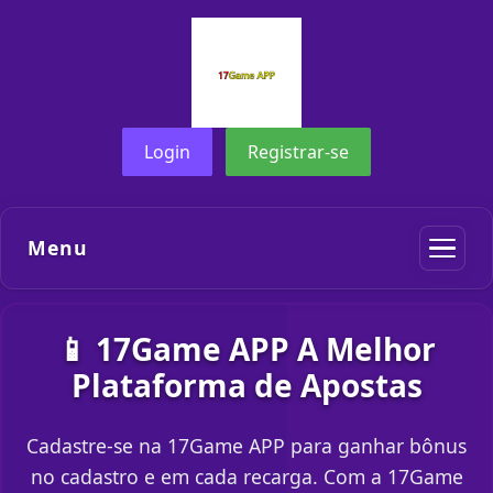
Login
Registrar-se
Menu
📱 17Game APP A Melhor
Plataforma de Apostas
Cadastre-se na 17Game APP para ganhar bônus
no cadastro e em cada recarga. Com a 17Game