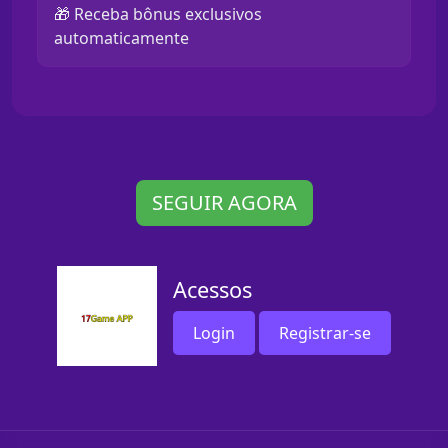
🎁 Receba bônus exclusivos
automaticamente
SEGUIR AGORA
Acessos
Login
Registrar-se