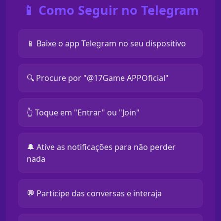
📱 Como Seguir no Telegram
📱 Baixe o app Telegram no seu dispositivo
🔍 Procure por "@17Game APPOficial"
👆 Toque em "Entrar" ou "Join"
🔔 Ative as notificações para não perder
nada
💬 Participe das conversas e interaja