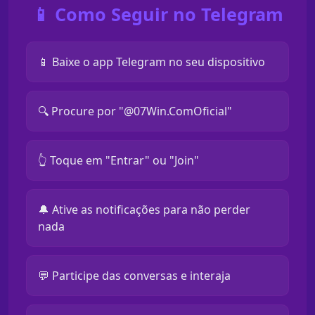
📱 Como Seguir no Telegram
📱 Baixe o app Telegram no seu dispositivo
🔍 Procure por "@07Win.ComOficial"
👆 Toque em "Entrar" ou "Join"
🔔 Ative as notificações para não perder
nada
💬 Participe das conversas e interaja