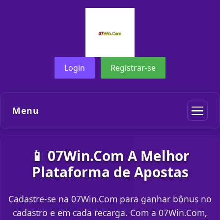
Login
Registrar-se
Menu
📱 07Win.Com A Melhor
Plataforma de Apostas
Cadastre-se na 07Win.Com para ganhar bônus no
cadastro e em cada recarga. Com a 07Win.Com,