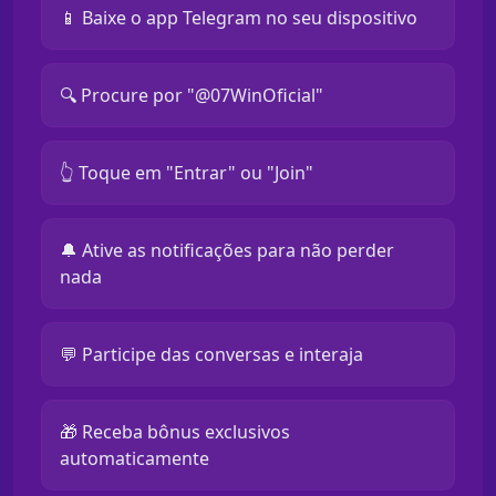
📱 Baixe o app Telegram no seu dispositivo
🔍 Procure por "@07WinOficial"
👆 Toque em "Entrar" ou "Join"
🔔 Ative as notificações para não perder
nada
💬 Participe das conversas e interaja
🎁 Receba bônus exclusivos
automaticamente