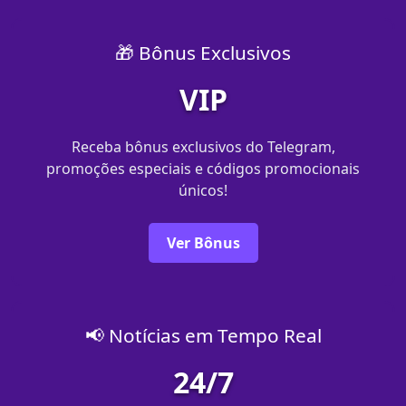
🎁 Bônus Exclusivos
VIP
Receba bônus exclusivos do Telegram,
promoções especiais e códigos promocionais
únicos!
Ver Bônus
📢 Notícias em Tempo Real
24/7