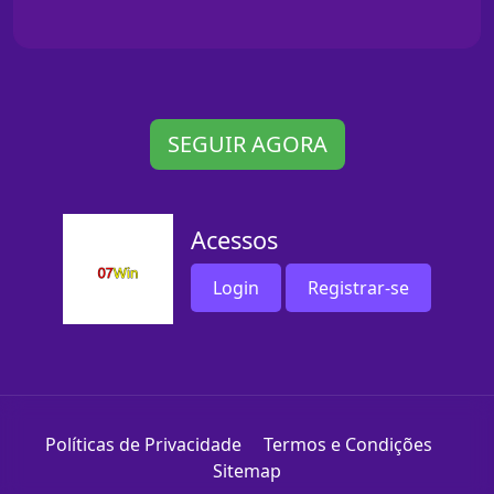
SEGUIR AGORA
Acessos
Login
Registrar-se
Políticas de Privacidade
Termos e Condições
Sitemap